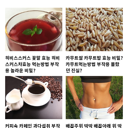
히비스스커스 꽃말 효능 히비
카무트쌀 카무트밥 효능 비밀?
스커스차효능 먹는방법 부작
카무트먹는방법 부작용 몰랐
용 놀라운 비밀?
던 진실?
커피속 카페인 과다섭취 부작
배꼽주위 딱딱 배꼽아래 위 딱