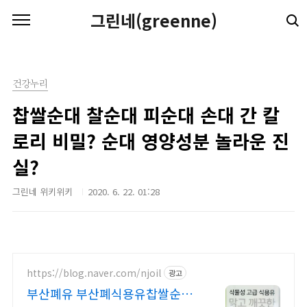
본문 바로가기
그린네(greenne)
건강누리
찹쌀순대 찰순대 피순대 손대 간 칼
로리 비밀? 순대 영양성분 놀라운 진
실?
그린네 위키위키
2020. 6. 22. 01:28
https://blog.naver.com/njoil
광고
부산폐유 부산폐식용유찹쌀순대