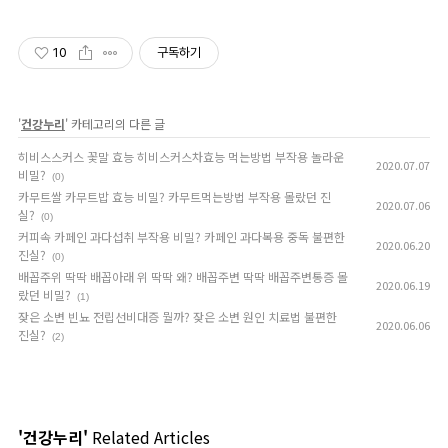
10
구독하기
'
건강누리
' 카테고리의 다른 글
히비스스커스 꽃말 효능 히비스커스차효능 먹는방법 부작용 놀라운
2020.07.07
비밀?
(0)
카무트쌀 카무트밥 효능 비밀? 카무트먹는방법 부작용 몰랐던 진
2020.07.06
실?
(0)
커피속 카페인 과다섭취 부작용 비밀? 카페인 과다복용 중독 불편한
2020.06.20
진실?
(0)
배꼽주위 딱딱 배꼽아래 위 딱딱 왜? 배꼽주변 딱딱 배꼽주변통증 몰
2020.06.19
랐던 비밀?
(1)
잦은 소변 빈뇨 전립선비대증 뭘까? 잦은 소변 원인 치료법 불편한
2020.06.06
진실?
(2)
'건강누리'
Related Articles