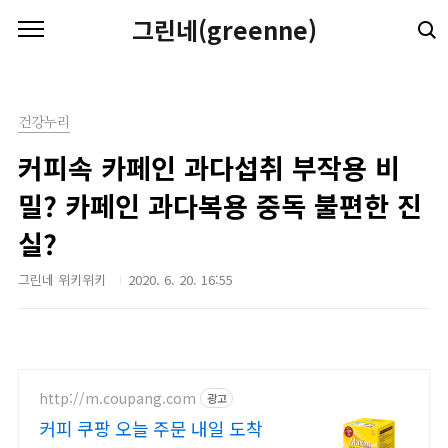
본문 바로가기
그린네(greenne)
건강누리
커피속 카페인 과다섭취 부작용 비
밀? 카페인 과다복용 중독 불편한 진
실?
그린네 위키위키
2020. 6. 20. 16:55
http://m.coupang.com
광고
커피 쿠팡 오늘 주문 내일 도착