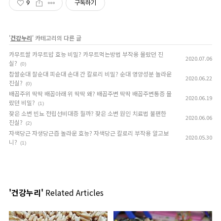
9
구독하기
'
건강누리
' 카테고리의 다른 글
카무트쌀 카무트밥 효능 비밀? 카무트먹는방법 부작용 몰랐던 진
2020.07.06
실?
(0)
찹쌀순대 찰순대 피순대 손대 간 칼로리 비밀? 순대 영양성분 놀라운
2020.06.22
진실?
(0)
배꼽주위 딱딱 배꼽아래 위 딱딱 왜? 배꼽주변 딱딱 배꼽주변통증 몰
2020.06.19
랐던 비밀?
(1)
잦은 소변 빈뇨 전립선비대증 뭘까? 잦은 소변 원인 치료법 불편한
2020.06.06
진실?
(2)
자색당근 자생당근즙 놀라운 효능? 자색당근 칼로리 부작용 알고보
2020.05.30
니?
(1)
'건강누리'
Related Articles