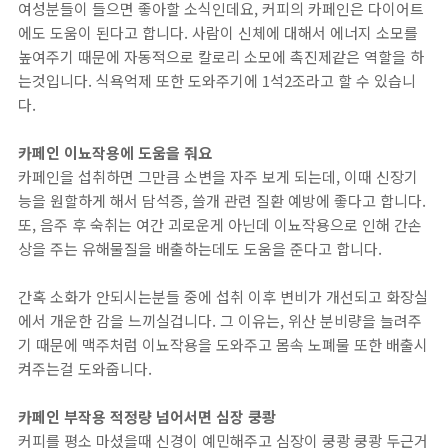
여성분들이 들으면 좋아할 소식인데요, 커피의 카페인은 다이어트
에도 도움이 된다고 합니다. 사람이 신체에 대해서 에너지 소모를
높여주기 때문에 자동적으로 칼로리 소모에 촉진제같은 역할을 하
는것입니다. 식욕억제 또한 도와주기에 1석2조라고 할 수 있습니
다.
카페인 이뇨작용에 도움을 줘요
카페인을 섭취하면 그만큼 소변을 자주 보게 되는데, 이때 신장기
능을 원할하게 해서 담석증, 쓸개 관련 질환 예방에 좋다고 합니다.
또, 음주 후 숙취는 여간 괴로운게 아닌데 이뇨작용으로 인해 간손
상을 주는 유해물질을 배출하는데도 도움을 준다고 합니다.
간혹 소화가 안되시는분들 중에 섭취 이후 변비가 개선되고 화장실
에서 개운한 감을 느끼실겁니다. 그 이유는, 위산 분비량을 늘려주
기 때문에 맥주처럼 이뇨작용을 도와주고 몸속 노폐물 또한 배출시
켜주는걸 도와줍니다.
카페인 부작용 적정량 넘어서면 심장 쿵쾅
커피를 평소 마셨을때 신경이 예민해주고 심장이 쿵쾅 쿵쾅 두근거