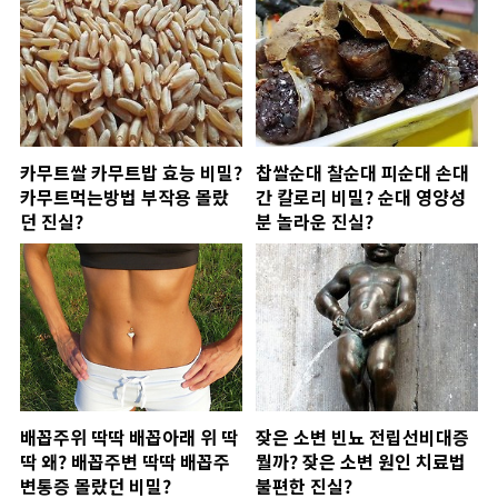
카무트쌀 카무트밥 효능 비밀?
찹쌀순대 찰순대 피순대 손대
카무트먹는방법 부작용 몰랐
간 칼로리 비밀? 순대 영양성
던 진실?
분 놀라운 진실?
배꼽주위 딱딱 배꼽아래 위 딱
잦은 소변 빈뇨 전립선비대증
딱 왜? 배꼽주변 딱딱 배꼽주
뭘까? 잦은 소변 원인 치료법
변통증 몰랐던 비밀?
불편한 진실?