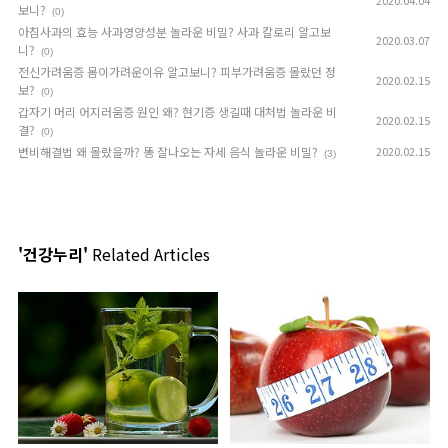
2020.04.04
보니?
(0)
아침사과의 효능 사과영양성분 놀라운 비밀? 사과 칼로리 알고보
2020.03.07
니?
(0)
전신가려움증 몸이가려운이유 알고보니? 피부가려움증 몰랐던 정
2020.02.15
보?
(0)
갑자기 머리 어지러움증 원인 왜? 현기증 생길때 대처법 놀라운 비
2020.02.15
결?
(0)
변비해결법 왜 몰랐을까? 똥 잘나오는 자세 음식 놀라운 비밀?
2020.02.15
(3)
'건강누리'
Related Articles