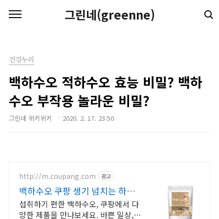
본문 바로가기
그린네(greenne)
건강누리
백하수오 적하수오 효능 비밀? 백하
수오 부작용 놀라운 비밀?
그린네 위키위키
2020. 2. 17. 23:50
http://m.coupang.com
광고
백하수오 쿠팡 생기 넘치는 하루
활력을
섭취하기 편한 백하수오, 쿠팡에서 다
양한 제품을 만나보세요. 바쁜 일상,