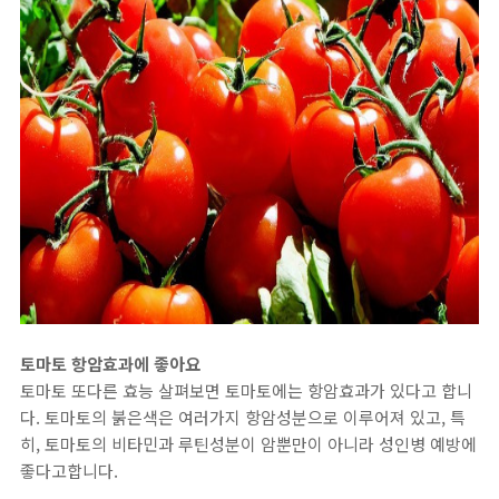
토마토 항암효과에 좋아요
토마토 또다른 효능 살펴보면 토마토에는 항암효과가 있다고 합니
다. 토마토의 붉은색은 여러가지 항암성분으로 이루어져 있고, 특
히, 토마토의 비타민과 루틴성분이 암뿐만이 아니라 성인병 예방에
좋다고합니다.