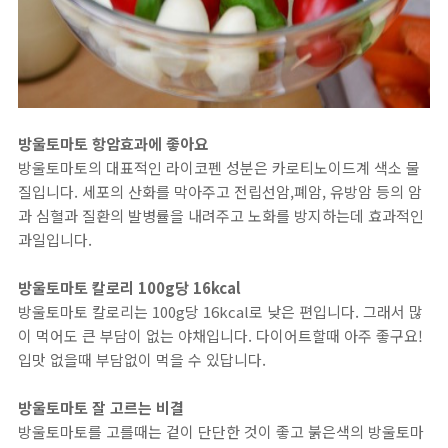
방울토마토 항암효과에 좋아요
방울토마토의 대표적인 라이코펜 성분은 카로티노이드계 색소 물
질입니다. 세포의 산화를 막아주고 전립선암,폐암, 유방암 등의 암
과 심혈과 질환의 발병률을 내려주고 노화를 방지하는데 효과적인
과일입니다.
방울토마토 칼로리 100g당 16kcal
방울토마토 칼로리는 100g당 16kcal로 낮은 편입니다. 그래서 많
이 먹어도 큰 부담이 없는 야채입니다. 다이어트할때 아주 좋구요!
입맛 없을때 부담없이 먹을 수 있답니다.
방울토마토 잘 고르는 비결
방울토마토를 고를때는 겉이 단단한 것이 좋고 붉은색의 방울토마