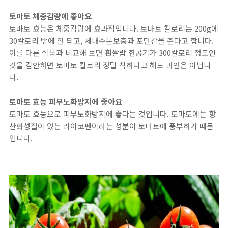
토마토 체중감량에 좋아요
토마토 효능은 체중감랑에 효과적입니다. 토마토 칼로리는 200g에
30칼로리 밖에 안 되고, 체내수분보충과 포만감을 준다고 합니다.
이를 다른 식품과 비교해 보면 흰쌀밥 한공기가 300칼로리 정도인
것을 감안하면 토마토 칼로리 정말 착하다고 해도 과언은 아닙니
다.
토마토 효능 피부노화방지에 좋아요
토마토 효능으로 피부노화방지에 좋다는 것입니다. 토마토에는 항
산화성질이 있는 라이코펜이라는 성분이 토마토에 풍부하기 때문
입니다.