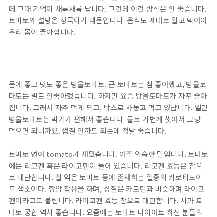
데 그때 기억이 새록새록 납니다. 그런데 이런 방식은 안 좋습니다.
토마토와 설탕은 상극이기 때문입니다. 음식도 제대로 알고 먹어야
우리 몸이 좋아합니다.
몸에 좋고 맛도 좋은 방울토마토. 큰 토마토는 참 좋아했고, 방울토
마토는 별로 안좋아했습니다. 하지만 요즘 방울토마토가 자꾸 좋아
집니다. 그래서 자주 먹게 되고, 박스로 사놓고 먹고 있답니다. 일단
방울토마토는 먹기가 편해서 좋습니다. 물로 가볍게 씻어서 그냥
먹으면 되니까요. 껍질 안까도 되는데 정말 좋습니다.
토마토 영어 tomato가 재밌습니다. 아주 익숙한 말입니다. 토마토
에는 리코펜 혹은 라이코펜이 들어 있습니다. 리코펜 효능은 참으
로 대단합니다. 잘 익은 토마토 등에 존재하는 일종의 카로티노이
드 색소이다. 항암 작용을 하며, 성질은 카로틴과 비슷하며 라이코
펜이라고도 불립니다. 라이코펜 효능 참으로 대단합니다. 사과 토
마토 궁합 역시 좋습니다. 요즘에는 토마토 다이어트 하신 분들의