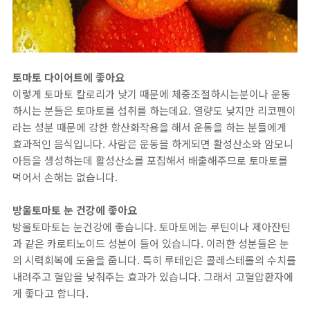
토마토 다이어트에 좋아요
이렇게 토마토 칼로리가 낮기 때문에 체중조절하시는분이나 운동
하시는 분들은 토마토를 섭취를 하는데요. 열량도 낮지만 리코펜이
라는 성분 때문에 강한 항산화작용을 해서 운동을 하는 분들에게
효과적인 음식입니다. 사람은 운동을 하게되면 활성산소와 암모니
아등을 생성하는데 활성산소를 포집해서 배출해주므로 토마토를
먹어서 손해는 없습니다.
방울토마토 눈 건강에 좋아요
방울토마토는 눈건강에 좋습니다. 토마토에는 루틴이나 제아잔틴
과 같은 카로티노이드 성분이 들어 있습니다. 이러한 성분들은 눈
의 시력회복에 도움을 줍니다. 특히 루테인은 콜레스테롤의 수치를
내려주고 혈압을 낮춰주는 효과가 있습니다. 그래서 고혈압환자에
게 좋다고 합니다.