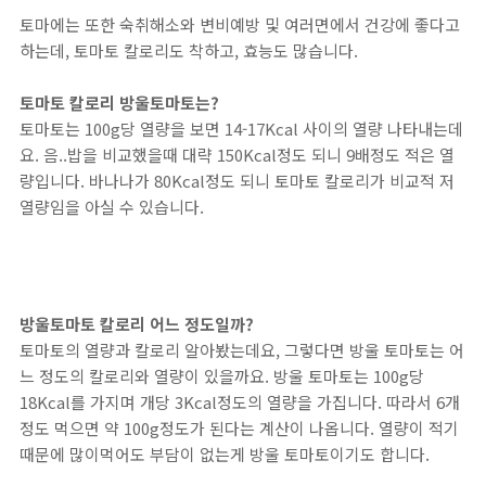
토마에는 또한 숙취해소와 변비예방 및 여러면에서 건강에 좋다고
하는데, 토마토 칼로리도 착하고, 효능도 많습니다.
토마토 칼로리 방울토마토는?
토마토는 100g당 열량을 보면 14-17Kcal 사이의 열량 나타내는데
요. 음..밥을 비교했을때 대략 150Kcal정도 되니 9배정도 적은 열
량입니다. 바나나가 80Kcal정도 되니 토마토 칼로리가 비교적 저
열량임을 아실 수 있습니다.
방울토마토 칼로리 어느 정도일까?
토마토의 열량과 칼로리 알아봤는데요, 그렇다면 방울 토마토는 어
느 정도의 칼로리와 열량이 있을까요. 방울 토마토는 100g당
18Kcal를 가지며 개당 3Kcal정도의 열량을 가집니다. 따라서 6개
정도 먹으면 약 100g정도가 된다는 계산이 나옵니다. 열량이 적기
때문에 많이먹어도 부담이 없는게 방울 토마토이기도 합니다.