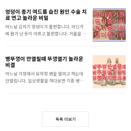
좋게 보는 것입니다. 낙천적인 사람을 즐기는
로 만들어진 물건들을 사용하다보면 오래되지
사람은 낙관적으로 매사에 임합니다. 그런데
않이 녹이 슬게 되는 경우가 생깁니다. 이렇게
엉덩이 종기 여드름 습진 원인 수술 치
일이 닥쳤을때 긍정적으로 해석하고 낙관적으
생긴 녹을 제거하려고 노력하지만 금방 녹이
료 연고 놀라운 비밀
로 임하는 낙천적인 삶을 즐기면서 살아가는
제거되지 않습니다. 녹 제거 원리 알거나 부식
어느날 갑자기 엉덩이가 불편합니다. 어딘가
사람은 이를 잘 극복합니다. 영국의 평론가이
방지 스프레이 활용하면 자동차 녹 제거 하는
에 뭔가 난 듯이 아프고 불편합니다. 거울을 돌
자 역사가인 토마스 칼라일는 "길을 가다가 돌
데 도움이 됩니다. 금속 부식 방지법 알루미늄
려 봤더니 엉덩이에 뭔가 생긴것 같습니다. 고
이 나타나면 약자는 그것을 걸림돌이라 하고,
..
름이 있는듯 합니다. 그래서 고름을 짜려고 했
강자는 그것을 디딤돌이라고 한다"라는 유명
더니 주변에서 짜지 않는게 좋다고 만류합니
한 말을 남겼습니다. 이 말이 시사하는 바는 몹
병뚜껑이 안열릴때 뚜껑열기 놀라운
다. 혹시 엉덩이에 한 번쯤은 여드름 같은 종기
시 큽니다. 똑같은 상황에 처했어도 사람의 마
비결
로 인해 스트레스를 받은 적이 있으시리라 생
음에 따라 그 결과는 하늘과 땅만큼 달라질 수
어느날 가정에서 유자청 병을 열려고 하는데
각을 합니다. 엉덩이에 여드름 같은 종기는 왜
있다는 것을 여실히 보여주는 명언이라 하겠습
안열립니다. 일상생활을 하다보면 각종 병뚜
생기는 것일까요. 남에게 속시원히 말도 못하
니다. 이 처럼 사람의 사고방식이 낙천적인지
껑이 안열릴때가 있습니다. 아무리 힘을 줘도
고 혼자 이를 끙끙 앓아본 적은 없나요. 그래서
아니면 ..
병뚜껑이 열리지 않을 때 참으로 답답함을 느
오늘은 종기가 왜 생기는지 어떻게 치료할 수
끼게 됩니다. 얼마전에 오래된 잼 뚜껑을 열려
있는지 엉덩이 종기 여드름 습진 원인 엉덩이
다가 자칫 부상을 입을뻔한 일이 있었습니다.
종기 치료 및 엉덩이 연고 엉덩이 종기 종양 엉
종종 가정에서 이렇게 오랫동안 열지 않던 병
덩이 종기 고약 등에 대해서 알아보도록 하겠
목록 더보기
이나 용기의 뚜껑을 열 때 최대한 힘을 주어도
습니다. 엉덩 살 등에도 엉덩이 여드름 생깁니
절대 열리지 않는 경우가 있습니다. 딸기쨈 같