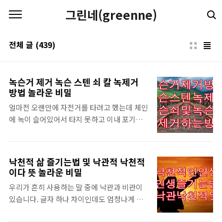
본문 바로가기
그린네(greenne)
전체 글
(439)
녹슨거 제거 녹슨 스텐 쇠 칼 녹제거
방법 놀라운 비밀
얼마전 오랜만에 자전거를 타려고 했는데 체인
에 녹이 슬어있어서 타지 못하고 이내 포기하
고 말았습니다. 자전거 체인 등에 녹이 슬었을
때 이를 제거하려면 여간 힘든게 아니어서 이
내 녹제거 하는 것을 포기하고 말았습니다. 그
낙천적 삶 즐기는법 및 낙관적 낙천적
런데 알고보니 생각보다 간단한 방법으로 녹을
이다 뜻 놀라운 비밀
없앨 수 있었습니다. 집에서 혹은 집에 없다면
우리가 흔히 사용하는 말 중에 낙관과 비관이
동네 마트나 철물점 등에서 구할 수 있는 재료
있습니다. 글자 하나 차이인데도 엄청나게 다
들을 활용해 쉽게 녹슨거 제거를 할 수 있습니
릅니다. 하나는 좋게 보는 것이고 또 하나는 안
다. 일반 가정에서 주방용품을 사용하거나, 철