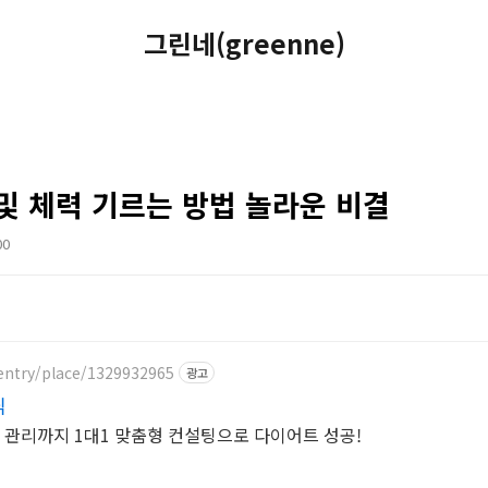
그린네(greenne)
및 체력 기르는 방법 놀라운 비결
00
entry/place/1329932965
광고
닉
후 관리까지 1대1 맞춤형 컨설팅으로 다이어트 성공!