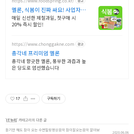
https://www.foodspring.co.kr/
광고
멜론, 식봄이 진짜 싸요! 사업자
전용 특가
매일 신선한 제철과일, 첫구매 시
20% 즉시 할인!
https://www.chonggakne.com
광고
총각네 프리미엄 멜론
총각네 향긋한 멜론, 풍부한 과즙과 높
은 당도로 엄선했습니다
17
구독하기
'
IT누리
' 카테고리의 다른 글
듣기만 해도 잠이 오는 수면힐링명상음악 잠이잘오는음악 알아보
2020.06.06