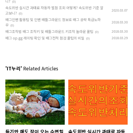
니?
(0)
속도위반 실시간 과태료 자동차 벌점 조회 어떻게? 속도위반 기준 알
2020.03.07
고보니?
(0)
배그인벤 활용팁 및 인벤 배틀그라운드 정보로 배그 공략 특급노하
2018.03.30
우
(0)
배그조작법 배그 조작키 및 배틀그라운드 키조작 놀라운 꿀팁
2018.03.30
(0)
배그 op.gg 레이팅 확인 및 배그전적 점검 꿀팁의 비밀
2018.03.29
(0)
'IT누리'
Related Articles
듣기만 해도 잠이 오는 수면힐
속도위반 실시간 과태료 자동