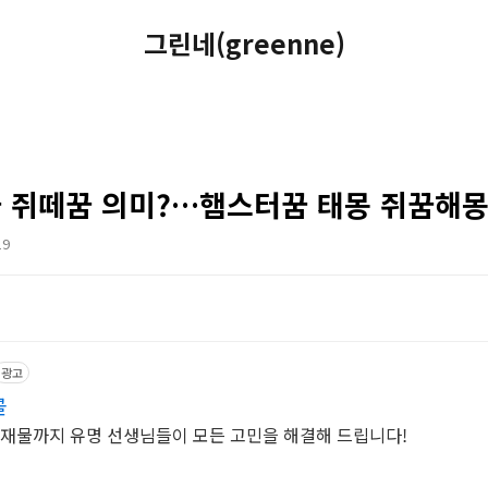
그린네(greenne)
 쥐떼꿈 의미?…햄스터꿈 태몽 쥐꿈해몽 
19
광고
콜
 재물까지 유명 선생님들이 모든 고민을 해결해 드립니다!