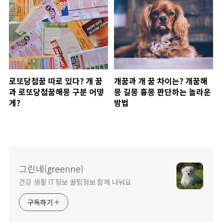
로또당첨꿈 따로 있다? 개 꿈
개꿈과 개 꿈 차이는? 개꿈해
과 로또당첨꿈해몽 구분 어떻
몽 길몽 흉몽 판단하는 놀라운
게?
방법
그린네(greenne)
건강 생활 IT정보 꿀팁정보 함께 나눠요
구독하기