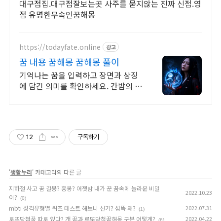
대구점집.대구점잘보는곳 사주를 묻지않는 진짜 신점.영
점 유명한무속인꿈해몽
https://todayfate.online
광고
꿈 내용 꿈해몽 꿈해몽 풀이
기억나는 꿈을 입력하고 장면과 상징
에 담긴 의미를 확인하세요. 간밤의 꿈
에 담긴 상징과 흐름을 하나씩 풀이
12
구독하기
'
생활누리
' 카테고리의 다른 글
지하철 사고 꿈 길몽? 흉몽? 어젯밤 내가 꾼 꿈속에 놀라운 비밀
2022.10.23
이?
(0)
mbti 성격유형별 퀴즈 테스트 해보니 신기? 섬뜩 왜?
2022.07.31
(1)
로또당첨꿈 따로 있다? 개 꿈과 로또당첨꿈해몽 구분 어떻게?
2022.04.22
(6)