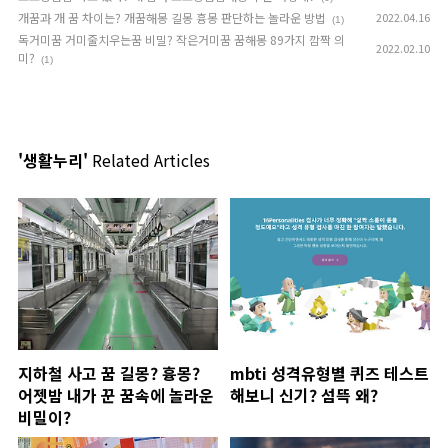
개꿈과 개 꿈 차이는? 개꿈해몽 길몽 흉몽 판단하는 놀라운 방법
2022.04.16
(1)
독거미꿈 거미줄치우는꿈 비밀? 작은거미꿈 꿈해몽 89가지 깜짝 의
2022.02.10
미?
(1)
'생활누리'
Related Articles
지하철 사고 꿈 길몽? 흉몽?
mbti 성격유형별 퀴즈 테스트
어젯밤 내가 꾼 꿈속에 놀라운
해보니 신기? 섬뜩 왜?
비밀이?