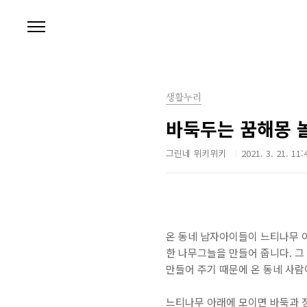
본문 바로가기
생활누리
바둑두는 꿈해몽 
그린네 위키위키
2021. 3. 21. 11:
온 동네 남자아이들이 느티나무 
한 나무그늘을 만들어 줍니다. 그
만들어 주기 때문에 온 동네 사람
느티나무 아래에 모이면 바둑과 장