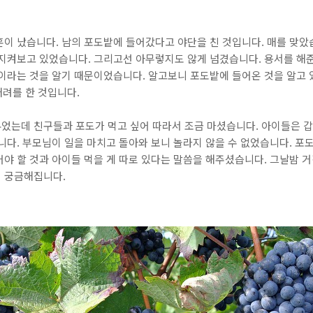
이 났습니다. 남의 포도밭에 들어갔다고 야단을 친 것입니다. 매를 맞았
 지켜보고 있었습니다. 그리고선 아무렇지도 않게 넘겼습니다. 용서를 해준
것이라는 것을 알기 때문이었습니다. 알고보니 포도밭에 들어온 것을 알고
배려를 한 것입니다.
었는데 친구들과 포도가 먹고 싶어 따라서 조금 마셨습니다. 아이들은 갑
니다. 부모님이 일을 마치고 돌아와 보니 놀라지 않을 수 없었습니다. 포
야 할 것과 아이들 먹을 게 따로 있다는 말씀을 해주셨습니다. 그날밤 
이 궁금해집니다.