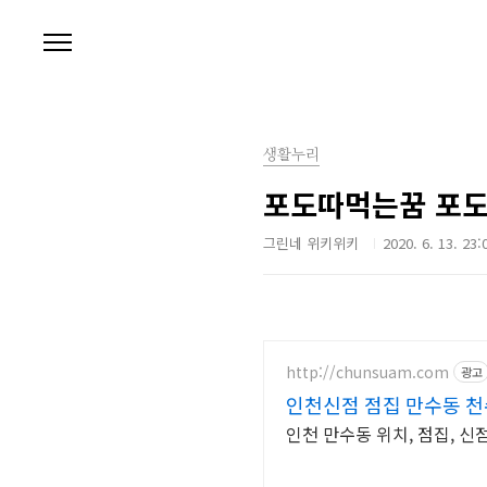
본문 바로가기
생활누리
포도따먹는꿈 포도
그린네 위키위키
2020. 6. 13. 23:
http://chunsuam.com
광고
인천신점 점집 만수동 
인천 만수동 위치, 점집, 신점