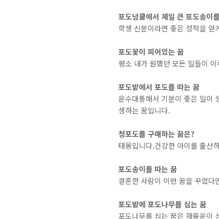
포도넝쿨에서 제일 큰 포도송이를
학생 신분이라면 좋은 성적을 얻게
포도꽃이 피어있는 꿈
평소 내가 원했던 모든 일들이 이
포도밭에서 포도를 따는 꿈
운수대통해서 기분이 좋은 일이 생
생하는 꿈입니다.
청포도를 구매하는 꿈은?
태몽입니다.건강한 아이를 출산하
포도송이를 따는 꿈
결혼한 사람이 이런 꿈을 꾸었다면
포도밭에 포도나무를 심는 꿈
포도나무를 심는 꿈은 재물운이 상