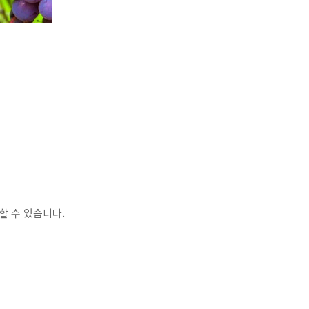
할 수 있습니다.