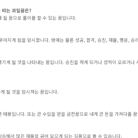
 따는 과일꿈은?
 될 꿈으로 풀이를 할 수 있는 꿈입니다.
루어지게 됨을 암시합니다. 명예는 물론 성공, 합격, 승진, 재물, 행운, 
기게 될 것을 나타내는 꿈입니다. 승진을 하게 되거나 성적이 오르거나 
게 될 것을 암시하는 꿈입니다.
 태몽입니다. 또는 큰 수입을 얻을 금전꿈으로 내게 큰 돈을 가져다줄 꿈
승해서 많은 재물을 긁어 모으게 되는 길몽으로 볼 수 있습니다.