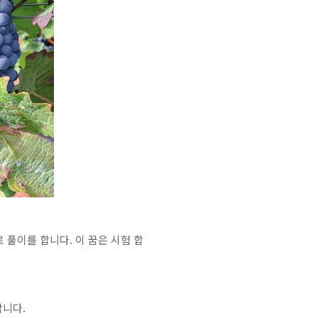
 풀이를 합니다. 이 꿈은 시험 합
합니다.