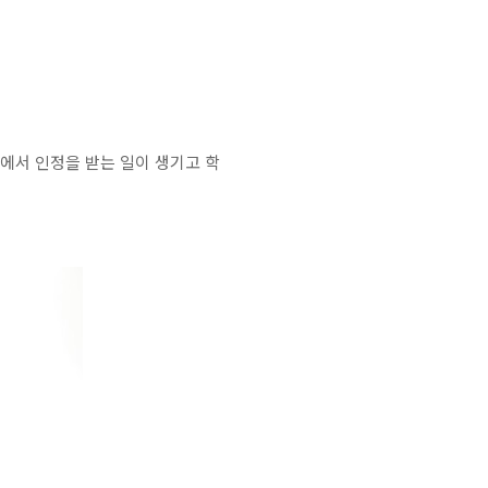
에서 인정을 받는 일이 생기고 학