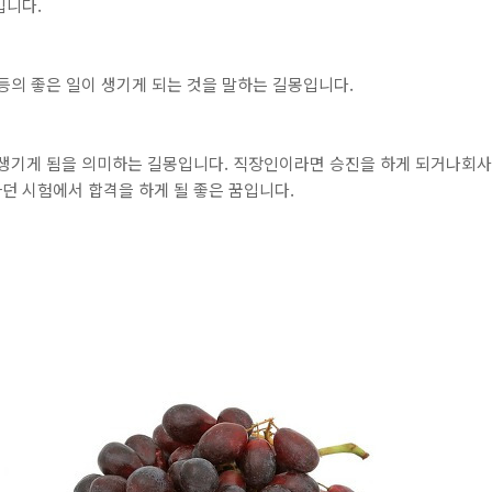
입니다.
등의 좋은 일이 생기게 되는 것을 말하는 길몽입니다.
 생기게 됨을 의미하는 길몽입니다. 직장인이라면 승진을 하게 되거나회사
던 시험에서 합격을 하게 될 좋은 꿈입니다.