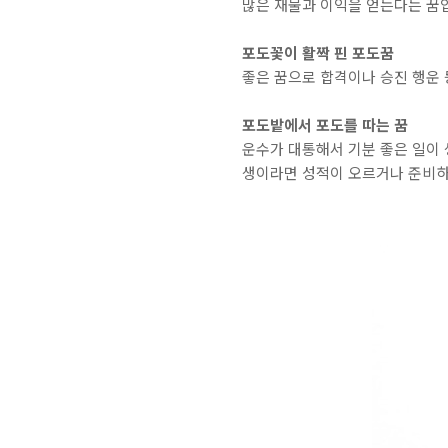
많은 재물과 이익을 얻는다는 꿈
포도꽃이 활짝 핀 포도꿈
좋은 꿈으로 합격이나 승진 행운 
포도밭에서 포도를 따는 꿈
운수가 대통해서 기분 좋은 일이
생이라면 성적이 오르거나 준비하