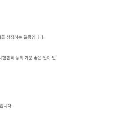
승리를 상징하는 길몽입니다.
시험합격 등의 기분 좋은 일이 발
입니다.