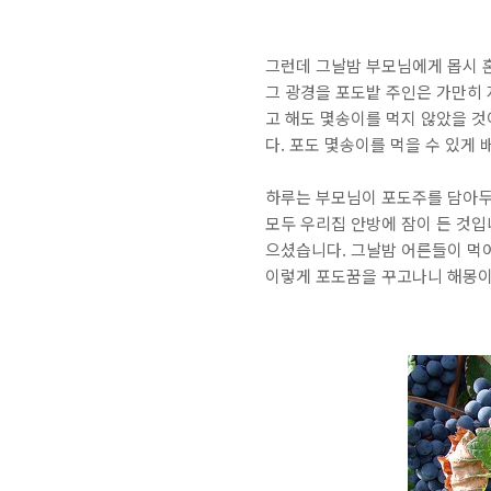
그런데 그날밤 부모님에게 몹시 혼
그 광경을 포도밭 주인은 가만히
고 해도 몇송이를 먹지 않았을 
다. 포도 몇송이를 먹을 수 있게 
하루는 부모님이 포도주를 담아두
모두 우리집 안방에 잠이 든 것입
으셨습니다. 그날밤 어른들이 먹어
이렇게 포도꿈을 꾸고나니 해몽