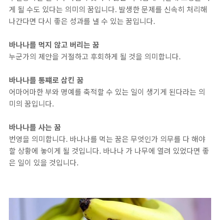
게 될 수도 있다는 의미의 꿈입니다. 발생한 문제를 신속히 처리해
나간다면 다시 좋은 성과를 낼 수 있는 꿈입니다.
바나나를 먹지 않고 버리는 꿈
누군가의 제안을 거절하고 후회하게 될 것을 의미합니다.
바나나를 통쨰로 삼킨 꿈
어마어마한 부와 명예를 축적할 수 있는 일이 생기게 된다라는 의
미의 꿈입니다.
바나나를 사는 꿈
번영을 의미합니다. 바나나를 먹는 꿈은 무엇인가 의무를 다 해야
할 상황에 놓이게 될 것입니다. 바나나 가 나무에 열려 있었다면 좋
은 일이 있을 것입니다.