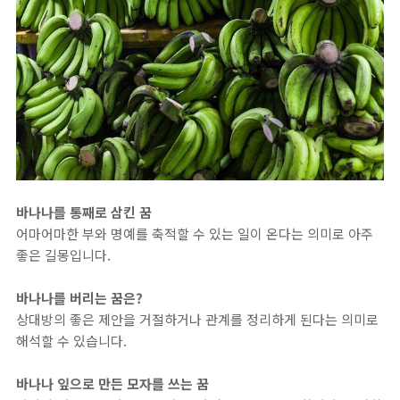
바나나를 통째로 삼킨 꿈
어마어마한 부와 명예를 축적할 수 있는 일이 온다는 의미로 아주
좋은 길몽입니다.
바나나를 버리는 꿈은?
상대방의 좋은 제안을 거절하거나 관계를 정리하게 된다는 의미로
해석할 수 있습니다.
바나나 잎으로 만든 모자를 쓰는 꿈