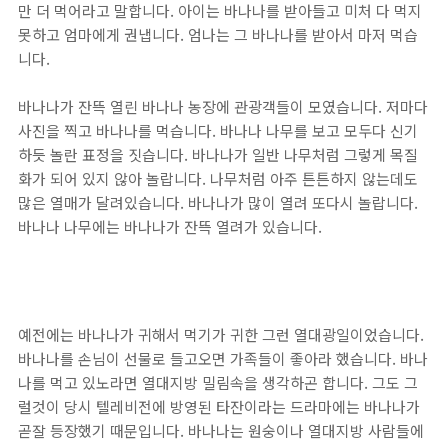
만 더 먹어라고 말합니다. 아이는 바나나를 받아들고 미처 다 먹지
못하고 엄마에게 권냅니다. 엄나는 그 바나나를 받아서 마저 먹습
니다.
바나나가 잔뜩 열린 바나나 농장에 관광객들이 모였습니다. 저마다
사진을 찍고 바나나를 먹습니다. 바나나 나무를 보고 모두다 신기
하듯 놀란 표정을 짓습니다. 바나나가 일반 나무처럼 그렇게 목질
화가 되어 있지 않아 놀랍니다. 나무처럼 아주 튼튼하지 않는데도
많은 열매가 달려있습니다. 바나나가 많이 열려 또다시 놀랍니다.
바나나 나무에는 바나나가 잔뜩 열려가 있습니다.
예전에는 바나나가 귀해서 먹기가 귀한 그런 열대광일이었습니다.
바나나를 손님이 선물로 들고오면 가족들이 좋아라 했습니다. 바나
나를 먹고 있노라면 열대지방 밀림속을 생각하곤 합니다. 그도 그
럴것이 당시 텔레비전에 방영된 타잔이라는 드라마에는 바나나가
곧잘 등장했기 때문입니다. 바나나는 원숭이나 열대지방 사람들에