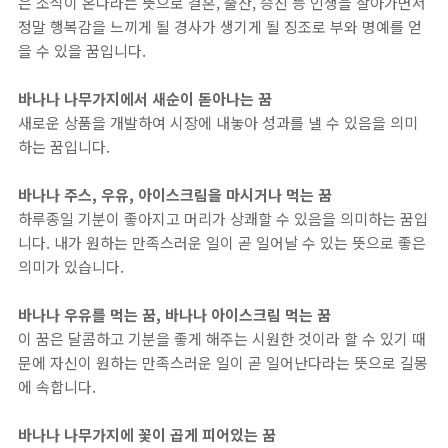
은 소식이 온다라는 뜻으로 결혼, 출산, 승진 등 인생을 살아가면서
정말 행복감을 느끼게 될 경사가 생기게 될 징조로 부와 명예를 얻
을 수 있을 꿈입니다.
바나나 나무가지에서 새순이 돋아나는 꿈
새로운 상품을 개발하여 시장에 내놓아 성과를 낼 수 있음을 의미
하는 꿈입니다.
바나나 주스, 우유, 아이스크림을 마시거나 먹는 꿈
하루종일 기분이 좋아지고 머리가 상쾌할 수 있음을 의미하는 꿈입
니다. 내가 원하는 만족스러운 일이 곧 일어날 수 있는 뜻으로 좋은
의미가 있습니다.
바나나 우유를 먹는 꿈, 바나나 아이스크림 먹는 꿈
이 꿈은 달콤하고 기분을 좋게 해주는 시원한 것이라 할 수 있기 때
문에 자신이 원하는 만족스러운 일이 곧 일어난다라는 뜻으로 길몽
에 속합니다.
바나나 나무가지에 꽃이 곱게 피어있는 꿈