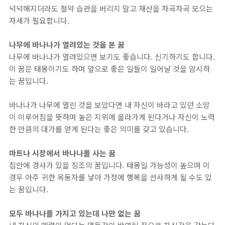
넉넉해지더라도 절약 습관을 버리지 말고 재산을 차곡차곡 모으는
자세가 필요합니다.
나무에 바나나가 열려있는 것을 본 꿈
나무에 바나나가 열려있으면 보기도 좋습니다. 신기하기도 합니다.
이 꿈은 태몽이기도 하며 앞으로 좋은 일들이 일어날 것을 암시하
는 꿈입니다.
바나나가 나무에 열린 것을 보았다면 내 자신이 바라고 있던 소망
이 이루어짐을 뜻하며 높은 지위에 올라가게 된다거나 자신이 노력
한 만큼의 대가를 얻게 된다는 좋은 의미를 갖고 있습니다.
마트나 시장에서 바나나를 사는 꿈
집안에 경사가 있을 징조의 꿈입니다. 태몽일 가능성이 높으며 이
경우 아주 귀한 옥동자를 낳아 가정에 행복을 선사하게 될 수도 있
는 꿈입니다.
모두 바나나를 가지고 있는데 나만 없는 꿈