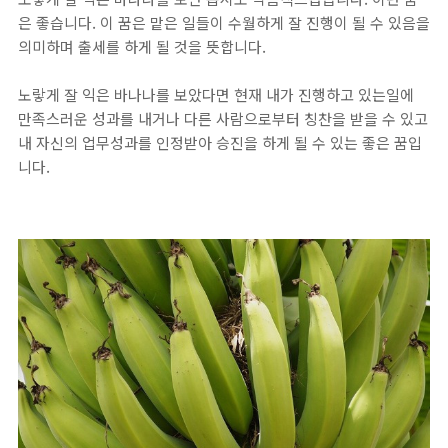
은 좋습니다. 이 꿈은 맡은 일들이 수월하게 잘 진행이 될 수 있음을
의미하며 출세를 하게 될 것을 뜻합니다.
노랗게 잘 익은 바나나를 보았다면 현재 내가 진행하고 있는일에
만족스러운 성과를 내거나 다른 사람으로부터 칭찬을 받을 수 있고
내 자신의 업무성과를 인정받아 승진을 하게 될 수 있는 좋은 꿈입
니다.