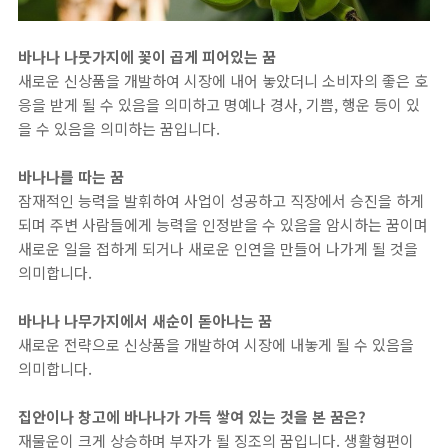
바나나 나뭇가지에 꽃이 곱게 피어있는 꿈
새로운 신상품을 개발하여 시장에 내어 놓았더니 소비자의 좋은 호
응을 받게 될 수 있음을 의미하고 명예나 경사, 기쁨, 행운 등이 있
을 수 있음을 의미하는 꿈입니다.
바나나를 따는 꿈
잠재적인 능력을 발휘하여 사업이 성공하고 직장에서 승진을 하게
되며 주변 사람들에게 능력을 인정받을 수 있음을 암시하는 꿈이며
새로운 일을 접하게 되거나 새로운 인연을 만들어 나가게 될 것을
의미합니다.
바나나 나무가지에서 새순이 돋아나는 꿈
새로운 전략으로 신상품을 개발하여 시장에 내놓게 될 수 있음을
의미합니다.
집안이나 창고에 바나나가 가득 쌓여 있는 것을 본 꿈은?
재물운이 크게 상승하며 부자가 될 징조의 꿈입니다. 생활형편이