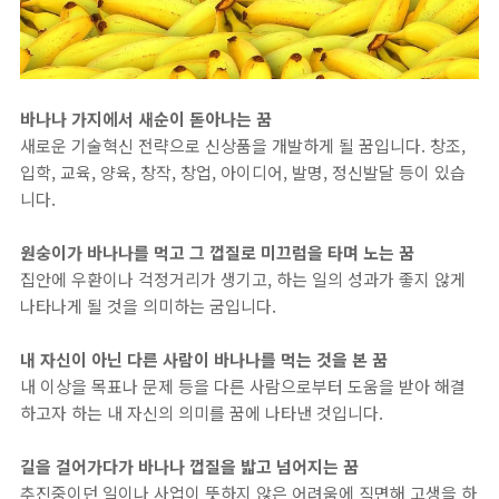
바나나 가지에서 새순이 돋아나는 꿈
새로운 기술혁신 전략으로 신상품을 개발하게 될 꿈입니다. 창조,
입학, 교육, 양육, 창작, 창업, 아이디어, 발명, 정신발달 등이 있습
니다.
원숭이가 바나나를 먹고 그 껍질로 미끄럼을 타며 노는 꿈
집안에 우환이나 걱정거리가 생기고, 하는 일의 성과가 좋지 않게
나타나게 될 것을 의미하는 굼입니다.
내 자신이 아닌 다른 사람이 바나나를 먹는 것을 본 꿈
내 이상을 목표나 문제 등을 다른 사람으로부터 도움을 받아 해결
하고자 하는 내 자신의 의미를 꿈에 나타낸 것입니다.
길을 걸어가다가 바나나 껍질을 밟고 넘어지는 꿈
추진중이던 일이나 사업이 뜻하지 않은 어려움에 직면해 고생을 하