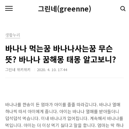
본문 바로가기
그린네(greenne)
생활누리
바나나 먹는꿈 바나나사는꿈 무슨
뜻? 바나나 꿈해몽 태몽 알고보니?
그린네 위키위키
2020. 4. 10. 17:44
바나나를 한송이 든 엄마가 아이를 졸졸 따라갑니다. 바나나 열매
하나씩 따서 아이에게 줍니다. 아이는 바나나 열매를 받아들더니
덥석덥석 먹습니다. 이내 바나나가 없어집니다. 계속해서 바나나를
먹입니다. 아이는 더 이상 먹기 싫다고 말을 합니다. 엄마는 딱 하나