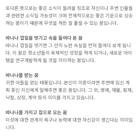
또다른 뜻으로는 좋은 소식이 들려올 징조로 자신이나 주변 인물들
과 관련한 소식일 가능성이 크며 전체적으로는 좋은 기운으로 상승
하는 꿈이기 떄문에 무엇을 하든 잘 풀릴 수 있는 꿈입니다.
바나나 껍질을 벗기고 속을 들여다 본 꿈
바나나 껍질을 벗기면 그 안의 노란 속살을 먼저 들여다 보게 됩니
다. 이 꿈은 청소년들의 육체적인 성장을 하게 되거나, 새로운 아이
템을 연구개발하게 될 것을 의미하는 꿈입니다.
바나나를 받는 꿈
귀한 아들을 얻는 태몽입니다. 본인이 미혼이라면 주변에 임신 계
획 중인 지인에게 말해주면 좋은 꿈입니다. 그 외, 명예, 재물, 횡재,
낙찰, 상장, 계약 등의 의미를 가지고 있습니다.
바나나를 가지고 집으로 오는 꿈
이성에 대한 관계의 욕구나 능력에 대한 자신감이 생긴다는 의미입
니다.