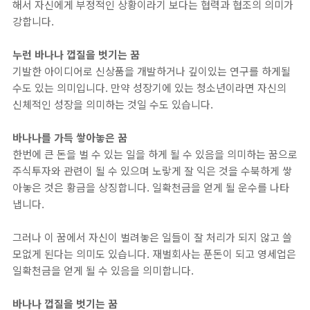
해서 자신에게 부정적인 상황이라기 보다는 협력과 협조의 의미가
강합니다.
누런 바나나 껍질을 벗기는 꿈
기발한 아이디어로 신상품을 개발하거나 깊이있는 연구를 하게될
수도 있는 의미입니다. 만약 성장기에 있는 청소년이라면 자신의
신체적인 성장을 의미하는 것일 수도 있습니다.
바나나를 가득 쌓아놓은 꿈
한번에 큰 돈을 벌 수 있는 일을 하게 될 수 있음을 의미하는 꿈으로
주식투자와 관련이 될 수 있으며 노랗게 잘 익은 것을 수북하게 쌓
아놓은 것은 황금을 상징합니다. 일확천금을 얻게 될 운수를 나타
냅니다.
그러나 이 꿈에서 자신이 벌려놓은 일들이 잘 처리가 되지 않고 쓸
모없게 된다는 의미도 있습니다. 재벌회사는 푼돈이 되고 영세업은
일확천금을 얻게 될 수 있음을 의미합니다.
바나나 껍질을 벗기는 꿈