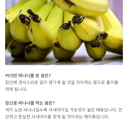
커다란 바나나를 본 꿈은?
집안에 경사스러운 일이 생기게 될 것을 의미하는 꿈으로 풀이를
하게 됩니다.
임신중 바나나를 먹는 꿈은?
색이 노란 바나나일수록 사내아이일 가능성이 높은 태몽입니다. 건
강하고 튼실한 사내아이를 갖게 될 것이라는 예지몽입니다.