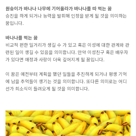
원숭이가 바나나 나무에 기어올라가 바나나를 따 먹는 꿈
승진을 하게 되거나 능력을 발휘해 인정을 받게 될 것을 의미하는
꿈입니다.
바나나를 먹는 꿈
비교적 편한 일거리가 생길 수 가 있고 혹은 이성에 대한 관계와 관
련된 일이 생길 수 있음을 의미합니다. 만약 이성친구 혹은 배우자
가 있다면 애정과 사랑이 더욱 깊어지게 될 꿈입니다.
이 꿈은 예전부터 계획을 했던 일들을 추진하게 되거나 평생 기억
에 남을 추억들이 생기는 것을 의미합니다. 또다른 의미로는 어디
선가 희소식이 들려오게 될 것을 의미합니다.