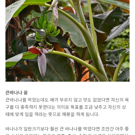
큰바나나 꿈
큰바나나를 먹었는데도 배가 부르지 않고 맛도 없었다면 자신의 욕
구를 다 충족하지 못한다는 의미로 목표를 조금 낮추고 자신의 상
태에 맞게 일을 하라는 뜻으로 해몽을 하게 됩니다.
바나나가 일반크기보다 훨씬 큰 바나나를 먹었다면 조만간 아주 좋