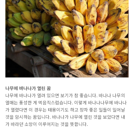
나무에 바나나가 열린 꿈
나무에 바나나가 열려 있으면 보기가 참 좋습니다. 바나나 나무의
열매는 풍성한 게 먹음직스럽습니다. 이렇게 바나나나무에 바나나
가 열렸다면 이 경우는 태몽이기도 하고 장차 좋은 일들이 일어날
것을 암시하는 꿈입니다. 바나나가 나무에 열린 것을 보았다면 내
가 바라던 소망이 이루어지는 것을 뜻합니다.