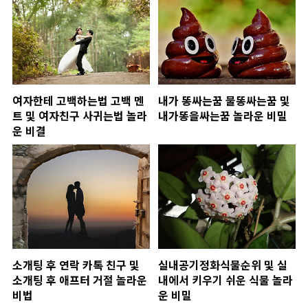
여자한테 고백하는법 고백 멘
내가 똥싸는꿈 물똥싸는꿈 및
트 및 여자친구 사귀는법 놀라
내가똥을싸는꿈 놀라운 비밀
운 비결
소개팅 후 연락 카톡 친구 및
실내공기정화식물순위 및 실
소개팅 후 애프터 거절 놀라운
내에서 키우기 쉬운 식물 놀라
비법
운 비밀